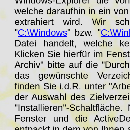
Windows-Explorer die von
welche daraufhin in ein vo
extrahiert wird. Wir sc
"
C:\Windows
" bzw. "
C:\Wi
Datei handelt, welche k
Klicken Sie hierfür im Fen
Archiv" bitte auf die "Dur
das gewünschte Verzeich
finden Sie i.d.R. unter "Arb
der Auswahl des Zielverzeic
"Installieren"-Schaltfläch
Fenster und die ActiveDe
entpackt in dem von Ihnen 