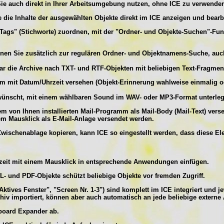
n Sie auch direkt in Ihrer Arbeitsumgebung nutzen, ohne ICE zu verwende
e die Inhalte der ausgewählten Objekte direkt im ICE anzeigen und bearb
"Tags" (Stichworte) zuordnen, mit der "Ordner- und Objekte-Suchen"-Fu
nnen Sie zusätzlich zur regulären Ordner- und Objektnamens-Suche, au
r die Archive nach TXT- und RTF-Objekten mit beliebigen Text-Fragment
rm mit Datum/Uhrzeit versehen (Objekt-Erinnerung wahlweise einmalig 
ewünscht, mit einem wählbaren Sound im WAV- oder MP3-Format unterlegt
m von Ihnen installierten Mail-Programm als Mail-Body (Mail-Text) vers
m Mausklick als E-Mail-Anlage versendet werden.
wischenablage kopieren, kann ICE so eingestellt werden, dass diese El
erzeit mit einem Mausklick in entsprechende Anwendungen einfügen.
ML- und PDF-Objekte schützt beliebige Objekte vor fremden Zugriff.
ives Fenster", "Screen Nr. 1-3") sind komplett im ICE integriert und je
hiv importiert, können aber auch automatisch an jede beliebige extern
pboard Expander ab.