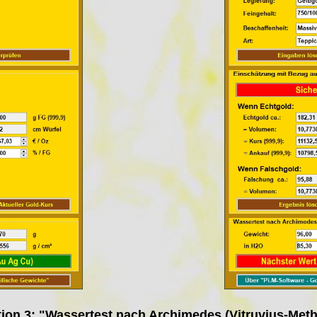
ion 3: "Wassertest nach Archimedes (Vitruvius-Met