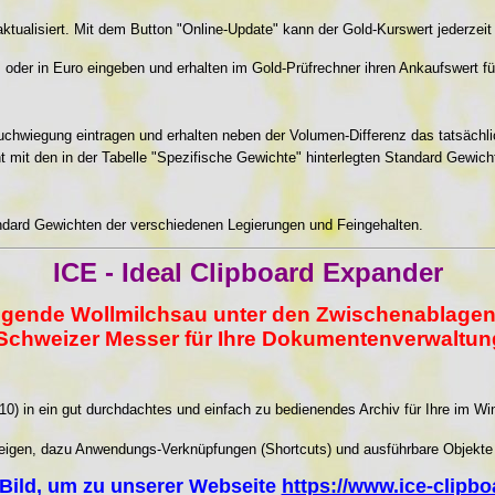
tualisiert. Mit dem Button "Online-Update" kann der Gold-Kurswert jederzeit
oder in Euro eingeben und erhalten im Gold-Prüfrechner ihren Ankaufswert f
chwiegung eintragen und erhalten neben der Volumen-Differenz das tatsächl
ht mit den in der Tabelle "Spezifische Gewichte" hinterlegten Standard Gewic
andard Gewichten der verschiedenen Legierungen und Feingehalten.
ICE - Ideal Clipboard Expander
erlegende Wollmilchsau unter den Zwischenablage
 Schweizer Messer für Ihre Dokumentenverwaltun
0) in ein gut durchdachtes und einfach zu bedienendes Archiv für Ihre im W
eigen, dazu Anwendungs-Verknüpfungen (Shortcuts) und ausführbare Objekte
 Bild, um zu unserer Webseite
https://www.ice-clipbo