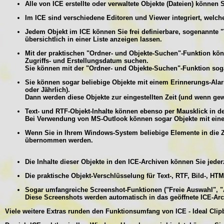
Alle von ICE erstellte oder verwaltete Objekte (Dateien) könne
Im ICE sind verschiedene Editoren und Viewer integriert, welch
Jedem Objekt im ICE können Sie frei definierbare, sogenannte 
übersichtlich in einer Liste anzeigen lassen.
Mit der praktischen "Ordner- und Objekte-Suchen"-Funktion kö
Zugriffs- und Erstellungsdatum suchen.
Sie können mit der "Ordner- und Objekte-Suchen"-Funktion soga
Sie können sogar beliebige Objekte mit einem Erinnerungs-Ala
oder Jährlich).
Dann werden diese Objekte zur eingestellten Zeit (und wenn g
Text- und RTF-Objekt-Inhalte können ebenso per Mausklick in de
Bei Verwendung von MS-Outlook können sogar Objekte mit eine
Wenn Sie in Ihrem Windows-System beliebige Elemente in die Z
übernommen werden.
Die Inhalte dieser Objekte in den ICE-Archiven können Sie jed
Die praktische Objekt-Verschlüsselung für Text-, RTF, Bild-, HT
Sogar umfangreiche Screenshot-Funktionen ("Freie Auswahl", "Akt
Diese Screenshots werden automatisch in das geöffnete ICE-Arc
Viele weitere Extras runden den Funktionsumfang von ICE - Ideal Cli