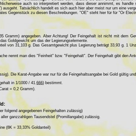
lschlicherweise auch so interpretiert werden, dass dieser annimmt, es han
") ausgeht. Tatsächlich handelt es sich auch hier aber meist nur um eine ver
ates Gegenstück zu diesen Beschreibungen. "OE" steht hier für für "Or Electr
 Gramm) angegeben. Aber Achtung! Der Feingehalt ist nicht mit dem Gewi
h das Goldgewicht um das der Legierungselemente.
nteil von 31,103 g. Das Gesamtgewicht plus Legierung beträgt 33,93 g. 1 Unz
ache nennt man dies "Feinheit" bzw. "Feingehalt". Der Feingehalt gibt den A
ässig). Die Karat-Angabe war nur für die Feingehaltsangabe bei Gold gültig un
ehalt in 1/1000 / 41.
666
) bestimmt.
 Carat = 0,2 Gramm).
ld:
der folgend angegebenen Feingehalten zulässig)
aller ganzzahligen Tausendstel (Promillangabe) zulässig.
ine (8K = 33,33% Goldanteil)