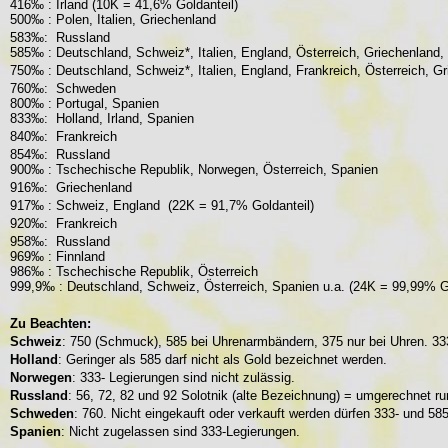
416‰ : Irland (10K = 41,6% Goldanteil)
500‰ : Polen, Italien, Griechenland
583
‰: Russland
585‰ : Deutschland, Schweiz*, Italien, England, Österreich, Griechenland
750‰ : Deutschland, Schweiz*, Italien, England, Frankreich, Österreich, 
760
‰: Schweden
800‰ : Portugal, Spanien
833‰: Holland, Irland, Spanien
840
‰
: Frankreich
854
‰: Russland
900‰ : Tschechische Republik, Norwegen, Österreich, Spanien
916
‰: Griechenland
917‰ : Schweiz, England (22K = 91,7% Goldanteil)
920
‰: Frankreich
958
‰: Russland
969‰ : Finnland
986‰ : Tschechische Republik, Österreich
999,9‰ : Deutschland, Schweiz, Österreich, Spanien u.a. (24K = 99,99% Go
Zu Beachten:
Schweiz
: 750 (Schmuck), 585 bei Uhrenarmbändern, 375 nur bei Uhren. 33
Holland
: Geringer als 585 darf nicht als Gold bezeichnet werden.
Norwegen
: 333- Legierungen sind nicht zulässig.
Russland
: 56, 72, 82 und 92 Solotnik (alte Bezeichnung) = umgerechnet r
Schweden
: 760. Nicht eingekauft oder verkauft werden dürfen 333- und 58
Spanien
: Nicht zugelassen sind 333-Legierungen.