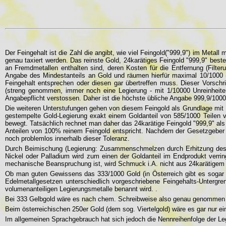
Der Feingehalt ist die Zahl die angibt, wie viel Feingold("999,9") im Meta
genau taxiert werden. Das reinste Gold, 24karätiges Feingold "999,9" beste
an Fremdmetallen enthalten sind, deren Kosten für die Entfernung (Filte
Angabe des Mindestanteils an Gold und räumen hierfür maximal 10/1000 (
Feingehalt entsprechen oder diesen gar übertreffen muss. Dieser Vorschr
(streng genommen, immer noch eine Legierung - mit 1/10000 Unreinheiten
Angabepflicht verstossen. Daher ist die höchste übliche Angabe 999,9/1000
Die weiteren Unterstufungen gehen von diesem Feingold als Grundlage mit 10
gestempelte Gold-Legierung exakt einem Goldanteil von 585/1000 Teilen vo
bewegt. Tatsächlich rechnet man daher das 24karätige Feingold "999,9" als
Anteilen von 100% reinem Feingold entspricht. Nachdem der Gesetzgeber 
noch problemlos innerhalb dieser Toleranz.
Durch Beimischung (Legierung: Zusammenschmelzen durch Erhitzung des G
Nickel oder Palladium wird zum einen der Goldanteil im Endprodukt verri
mechanische Beanspruchung ist, wird Schmuck i.A. nicht aus 24karätigem F
Ob man guten Gewissens das 333/1000 Gold (in Österreich gibt es sogar L
Edelmetallgesetzen unterschiedlich vorgeschriebene Feingehalts-Untergr
volumenanteiligen Legierungsmetalle benannt wird. .
Bei 333 Gelbgold wäre es nach chem. Schreibweise also genau genommen ei
Beim österreichischen 250er Gold (dem sog. Viertelgold) wäre es gar nur 
Im allgemeinen Sprachgebrauch hat sich jedoch die Nennreihenfolge der Leg