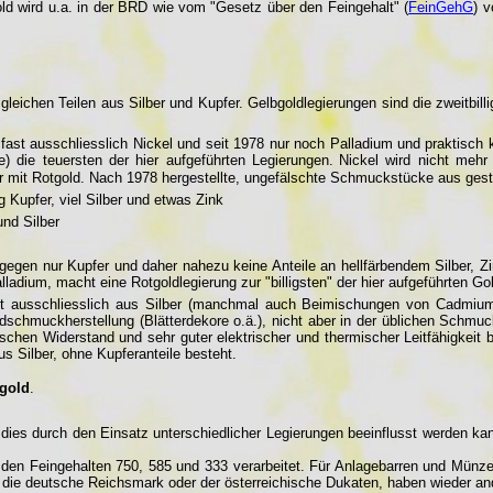
ld wird u.a. in der BRD wie vom "Gesetz über den Feingehalt" (
FeinGehG
) 
eichen Teilen aus Silber und Kupfer. Gelbgoldlegierungen sind die zweitbilli
 fast ausschliesslich Nickel und seit 1978 nur noch Palladium und praktisc
) die teuersten der hier aufgeführten Legierungen.
Nickel wird nicht mehr
ar mit Rotgold. Nach 1978 hergestellte, ungefälschte Schmuckstücke aus gest
g Kupfer, viel Silber und etwas Zink
und Silber
egen nur Kupfer und daher nahezu keine Anteile an hellfärbendem Silber, Zi
ladium, macht eine Rotgoldlegierung zur "billigsten" der hier aufgeführten Go
 ausschliesslich aus Silber (manchmal auch Beimischungen von Cadmium), w
dschmuckherstellung (Blätterdekore o.ä.), nicht aber in der üblichen Schmuc
chen Widerstand und sehr guter elektrischer und thermischer Leitfähigkeit be
s Silber, ohne Kupferanteile besteht.
ngold
.
dies durch den Einsatz unterschiedlicher Legierungen beeinflusst werden ka
 den Feingehalten 750, 585 und 333 verarbeitet. Für Anlagebarren und Münze
die deutsche Reichsmark oder der österreichische Dukaten, haben wieder an