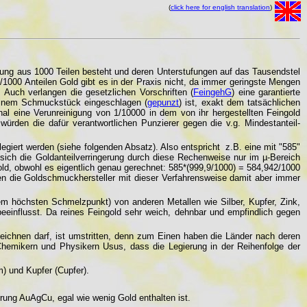
(
click here for english translation
)
ierung aus 1000 Teilen besteht und deren Unterstufungen auf das Tausendstel
0/1000 Anteilen Gold gibt es in der Praxis nicht, da immer geringste Mengen
 Auch verlangen die gesetzlichen Vorschriften (
FeingehG
) eine garantierte
 einem Schmuckstück eingeschlagen (
gepunzt
) ist, exakt dem tatsächlichen
al eine Verunreinigung von 1/10000 in dem von ihr hergestellten Feingold
rden die dafür verantwortlichen Punzierer gegen die v.g. Mindestanteil-
egiert werden (siehe folgenden Absatz). Also entspricht z.B. eine mit "585"
 sich die Goldanteilverringerung durch diese Rechenweise nur im µ-Bereich
old, obwohl es eigentlich genau gerechnet: 585*(999,9/1000) = 584,942/1000
n die Goldschmuckhersteller mit dieser Verfahrensweise damit aber immer
 höchsten Schmelzpunkt) von anderen Metallen wie Silber, Kupfer, Zink,
eeinflusst. Da reines Feingold sehr weich, dehnbar und empfindlich gegen
eichnen darf, ist umstritten, denn zum Einen haben die Länder nach deren
Chemikern und Physikern Usus, dass die Legierung in der Reihenfolge der
) und Kupfer (Cupfer).
rung AuAgCu, egal wie wenig Gold enthalten ist.