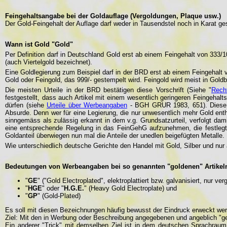
Feingehaltsangabe bei der Goldauflage (Vergoldungen, Plaque usw.)
Der Gold-Feingehalt der Auflage darf weder in Tausendstel noch in Karat ge
Wann ist Gold "Gold"
Per Definition darf in Deutschland Gold erst ab einem Feingehalt von 333/1
(auch Viertelgold bezeichnet).
Eine Goldlegierung zum Beispiel darf in der BRD erst ab einem Feingehalt vo
Gold oder Feingold, das 999/- gestempelt wird. Feingold wird meist in Gol
Die meisten Urteile in der BRD bestätigen diese Vorschrift (Siehe "
Rech
festgestellt, dass auch Artikel mit einem wesentlich geringeren Feingeha
dürfen (siehe
Urteile über Werbeangaben
- BGH GRUR 1983, 651). Diese E
Absurde. Denn wer für eine Legierung, die nur unwesentlich mehr Gold enth
sinngemäss als zulässig erkannt in dem v.g. Grundsatzurteil, verfolgt dam
eine entsprechende Regelung in das FeinGehG aufzunehmen, die festlegt
Goldanteil überwiegen nun mal die Anteile der unedlen beigefügten Metalle.
Wie unterschiedlich deutsche Gerichte den Handel mit Gold, Silber und nu
Bedeutungen von Werbeangaben bei so genannten "goldenen" Artikel
"
GE
" ("Gold Electroplated", elektroplattiert bzw. galvanisiert, nur verg
"
HGE
" oder "
H.G.E.
" (Heavy Gold Electroplate) und
"
GP
" (Gold-Plated)
Es soll mit diesen Bezeichnungen häufig bewusst der Eindruck erweckt werd
Ziel: Mit den in Werbung oder Beschreibung angegebenen und angeblich "g
Ein anderer "Trick" mit demselben Ziel ist in dem deutschen Sprachraum