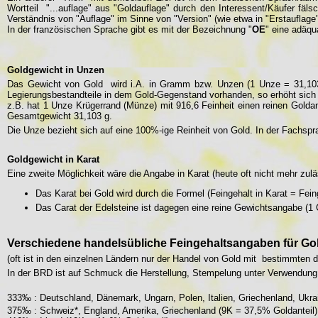
Wortteil "...auflage" aus "Goldauflage" durch den Interessent/Käufer fä
Verständnis von "Auflage" im Sinne von "Version" (wie etwa in "Erstauflage
In der französischen Sprache gibt es mit der Bezeichnung "
OE
" eine adäqu
Goldgewicht in Unzen
Das Gewicht von Gold wird i.A. in Gramm bzw. Unzen (1 Unze = 31,1035
Legierungsbestandteile in dem Gold-Gegenstand vorhanden, so erhöht sic
z.B. hat 1 Unze Krügerrand (Münze) mit 916,6 Feinheit einen reinen Golda
Gesamtgewicht 31,103 g.
Die Unze bezieht sich auf eine 100%-ige Reinheit von Gold. In der Fachspr
Goldgewicht in Karat
Eine zweite Möglichkeit wäre die Angabe in Karat (heute oft nicht mehr zul
Das Karat bei Gold wird durch die Formel (Feingehalt in Karat = Feing
Das Carat der Edelsteine ist dagegen eine reine Gewichtsangabe (1
Verschiedene handelsübliche Feingehaltsangaben für Go
(oft ist in den einzelnen Ländern nur der Handel von Gold mit bestimmten 
In der BRD ist auf Schmuck die Herstellung, Stempelung unter Verwendung 
333‰ : Deutschland, Dänemark, Ungarn, Polen, Italien, Griechenland, Ukra
375‰ : Schweiz*, England, Amerika, Griechenland (9K = 37,5% Goldanteil)