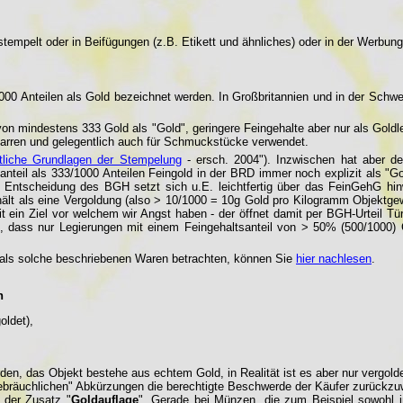
stempelt oder in Beifügungen (z.B. Etikett und ähnliches) oder in der Werbun
000 Anteilen als Gold bezeichnet werden. In Großbritannien und in der Schwe
n mindestens 333 Gold als "Gold", geringere Feingehalte aber nur als Goldlegi
dbarren und gelegentlich auch für Schmuckstücke verwendet.
tliche Grundlagen der Stempelung
- ersch. 2004"). Inzwischen hat aber de
ltsanteil als 333/1000 Anteilen Feingold in der BRD immer noch explizit al
ntscheidung des BGH setzt sich u.E. leichtfertig über das FeinGehG hinw
ält als eine Vergoldung (also > 10/1000 = 10g Gold pro Kilogramm Objektgew
it ein Ziel vor welchem wir Angst haben - der öffnet damit per BGH-Urteil Tü
, dass nur Legierungen mit einem Feingehaltsanteil von > 50% (500/1000) 
r als solche beschriebenen Waren betrachten, können Sie
hier nachlesen
.
n
oldet),
en, das Objekt bestehe aus echtem Gold, in Realität ist es aber nur vergolde
ebräuchlichen" Abkürzungen die berechtigte Beschwerde der Käufer zurückzu
 der Zusatz "
Goldauflage
". Gerade bei Münzen, die zum Beispiel sowohl i