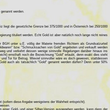
g genannt werden.
iz liegt die gesetzliche Grenze bei 375/1000 und in Österreich bei 250/1000
erung tituliert werden. Echt Gold ist aber natürlich noch lange nicht reines
r BGH unter u.E. völlig der Materie fremden Richtern als Grundsatzurteil
s "Goldwaren" bzw. "Schmucksachen von Gold" angeboten und verkauft werden
eg und verkehrt dessen wenige sinnvolle Regelungen darüber hinaus ins
icht) ernsthaft noch die Bezeichnung "Gold" erlaubt, denn exakt dies steht
r und Tor für Betrug. Wieviel sinnvoller wäre es doch gewesen, stattdessen
Gold auch als tatsächlich "Gold" genannt werden dürfen? Denn unter 50%
t (sofern diese Angabe wenigstens der Wahrheit entspricht).
weisen.
n einer Gold- und einer Silber-Version ausgegeben werden, kann dann der