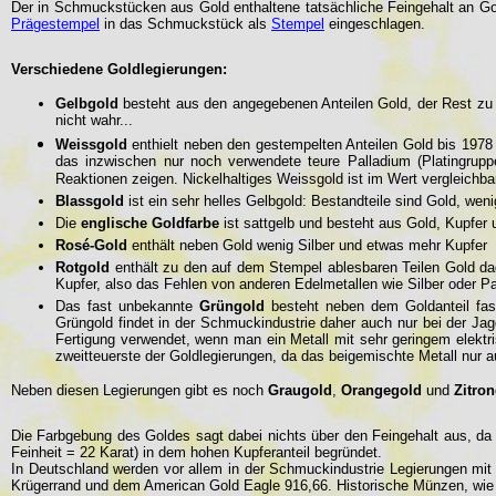
Der in Schmuckstücken aus Gold enthaltene tatsächliche Feingehalt an Go
Prägestempel
in das Schmuckstück als
Stempel
eingeschlagen.
Verschiedene Goldlegierungen:
Gelbgold
besteht aus den angegebenen Anteilen Gold, der Rest zu gl
nicht wahr...
Weissgold
enthielt neben den gestempelten Anteilen Gold bis 1978
das inzwischen nur noch verwendete teure Palladium (Platingruppe
Reaktionen zeigen. Nickelhaltiges Weissgold ist im Wert vergleichb
Blassgold
ist ein sehr helles Gelbgold: Bestandteile sind Gold, weni
Die
englische Goldfarbe
ist sattgelb und besteht aus Gold, Kupfer 
Rosé-Gold
enthält neben Gold wenig Silber und etwas mehr Kupfer
Rotgold
enthält zu den auf dem Stempel ablesbaren Teilen Gold dag
Kupfer, also das Fehlen von anderen Edelmetallen wie Silber oder Pal
Das fast unbekannte
Grüngold
besteht neben dem Goldanteil fast
Grüngold findet in der Schmuckindustrie daher auch nur bei der Jag
Fertigung verwendet, wenn man ein Metall mit sehr geringem elektris
zweitteuerste der Goldlegierungen, da das beigemischte Metall nur au
Neben diesen Legierungen gibt es noch
Graugold
,
Orangegold
und
Zitro
Die Farbgebung des Goldes sagt dabei nichts über den Feingehalt aus, da 
Feinheit = 22 Karat) in dem hohen Kupferanteil begründet.
In Deutschland werden vor allem in der Schmuckindustrie Legierungen mit
Krügerrand und dem American Gold Eagle 916,66. Historische Münzen, wie 