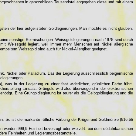
vorgeschrieben in ganzzahligen Tausendstel angegeben diese und mit einem
gsten der hier aufgelisteten Goldlegierungen. Man möchte es nicht glauben,
h keine sonstige Beimischungen. Weissgoldlegierungen nach 1978 sind durch
 mit Weissgold legiert, weil immer mehr Menschen auf Nickel allergische
empeltem Weissgold sind auch für Nickel-Allergiker geeignet.
nk, Nickel oder Palladium. Das der Legierung ausschliesslich beigemischte
ldlegierungen.
as in der Legierung zu einer fast widerlichen, grünlichen Farbe führt.
kherstellung Einsatz. Grüngold wird also überwiegend in der elektronischen
nötigt. Eine Grüngoldlegierung ist teurer als die Gelbgoldlegierung und die
nn. So ist die markante rötliche Färbung der Krügerrand Goldmünze (916,66
n werden 999,9 Feinheit bevorzugt oder wie z.B. bei dem südafrikanischen
dere Feinheiten und Legierungsbestandteile.