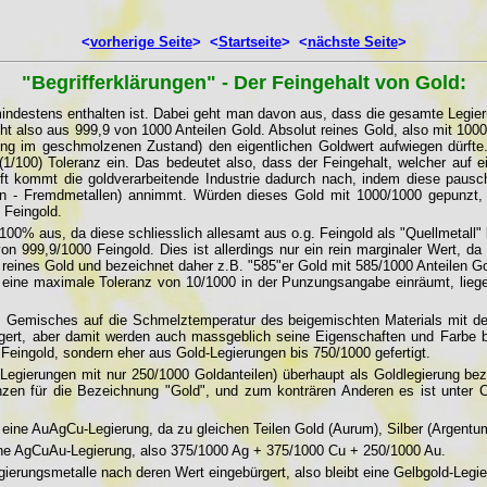
<
vorherige Seite
> <
Startseite
> <
nächste Seite
>
"Begrifferklärungen" - Der Feingehalt von Gold:
ll mindestens enthalten ist. Dabei geht man davon aus, dass die gesamte Leg
ht also aus 999,9 von 1000 Anteilen Gold. Absolut reines Gold, also mit 100
rung im geschmolzenen Zustand) den eigentlichen Goldwert aufwiegen dürfte.
1/100) Toleranz ein. Das bedeutet also, dass der Feingehalt, welcher auf
ift kommt die goldverarbeitende Industrie dadurch nach, indem diese pausch
 - Fremdmetallen) annimmt. Würden dieses Gold mit 1000/1000 gepunzt, wü
 Feingold.
0% aus, da diese schliesslich allesamt aus o.g. Feingold als "Quellmetall" l
n 999,9/1000 Feingold. Dies ist allerdings nur ein rein marginaler Wert, da
 reines Gold und bezeichnet daher z.B. "585"er Gold mit 585/1000 Anteilen G
eine maximale Toleranz von 10/1000 in der Punzungsangabe einräumt, liege
emisches auf die Schmelztemperatur des beigemischten Materials mit dem
ngert, aber damit werden auch massgeblich seine Eigenschaften und Farbe b
eingold, sondern eher aus Gold-Legierungen bis 750/1000 gefertigt.
egierungen mit nur 250/1000 Goldanteilen) überhaupt als Goldlegierung bez
enzen für die Bezeichnung "Gold", und zum konträren Anderen es ist unter 
ne AuAgCu-Legierung, da zu gleichen Teilen Gold (Aurum), Silber (Argentum
eine AgCuAu-Legierung, also 375/1000 Ag + 375/1000 Cu + 250/1000 Au.
ierungsmetalle nach deren Wert eingebürgert, also bleibt eine Gelbgold-Legie