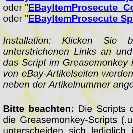
oder "
EBayItemProsecute_C
oder "
EBayItemProsecute Spe
Installation: Klicken Sie 
unterstrichenen Links an un
das Script im Greasemonkey in
von eBay-Artikelseiten werde
neben der Artikelnummer ange
Bitte beachten:
Die Scripts 
die Greasemonkey-Scripts (.u
unterscheiden sich lediglich