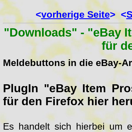
<
vorherige Seite
> <
S
"Downloads" - "eBay I
für d
Meldebuttons in die eBay-Art
PlugIn "eBay Item Pro
für den Firefox hier he
Es handelt sich hierbei um e