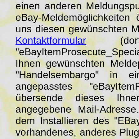
einen anderen Meldungspu
eBay-Meldemöglichkeiten ö
uns diesen gewünschten Me
Kontaktformular
(dort
"eBayItemProsecute_Specia
Ihnen gewünschten Meldepu
"Handelsembargo" in ei
angepasstes "eBayItemP
übersende dieses Ihne
angegebene Mail-Adresse. 
dem Installieren des "EBay
vorhandenes, anderes Plug