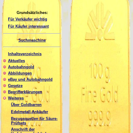
Grundsätzliches:
Für Verkäufer wichtig
Für Käufer interessant
Suchmaschine
Inhaltsverzeichnis
Aktuelles
Autobahngold
Abbildungen
eBay und Autobahngold
Gesetze
Begrifferklärungen
Weiteres
Über Goldbarren
Edelmetall-Ankäufer
Bezugsquellen für Säure-
Prüfsets
Anschrift der