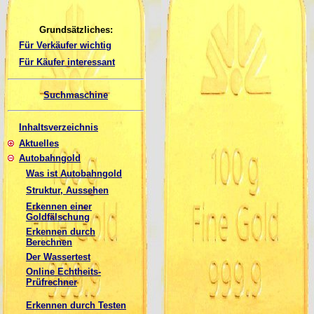
Grundsätzliches:
Für Verkäufer wichtig
Für Käufer interessant
Suchmaschine
Inhaltsverzeichnis
Aktuelles
Autobahngold
Was ist Autobahngold
Struktur, Aussehen
Erkennen einer
Goldfälschung
Erkennen durch
Berechnen
Der Wassertest
Online Echtheits-
Prüfrechner
Erkennen durch Testen